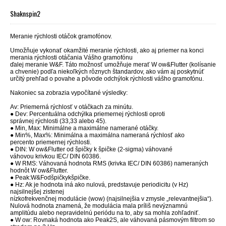
Shaknspin2
Meranie rýchlosti otáčok gramofónov.
Umožňuje vykonať okamžité meranie rýchlosti, ako aj priemer na konci
merania rýchlosti otáčania Vášho gramofónu
ďalej meranie W&F.
Táto možnosť umožňuje merať W ow&Flutter (kolísanie
a chvenie) podľa niekoľkých rôznych štandardov, ako vám aj poskytnúť
určitý prehľad o povahe a pôvode odchýlok rýchlosti vášho gramofónu.
Nakoniec sa zobrazia vypočítané výsledky:
Av: Priemerná rýchlosť v otáčkach za minútu.
● Dev: Percentuálna odchýlka priemernej rýchlosti oproti
správnej rýchlosti (33,33 alebo 45).
● Min, Max: Minimálne a maximálne namerané otáčky.
● Min%, Max%: Minimálna a maximálna nameraná rýchlosť ako
percento priemernej rýchlosti.
● DIN: W ow&Flutter od špičky k špičke (2-sigma) váhované
váhovou krivkou IEC/ DIN 60386.
● W RMS: Váhovaná hodnota RMS (krivka IEC/ DIN 60386) nameraných
hodnôt W ow&Flutter.
● Peak:W&Fodšpičkykšpičke.
● Hz: Ak je hodnota iná ako nulová, predstavuje periodicitu (v Hz)
najsilnejšej zistenej
nízkofrekvenčnej modulácie (wow) (najsilnejšia v zmysle „relevantnejšia“).
Nulová hodnota znamená, že modulácia mala príliš nevýznamnú
amplitúdu alebo nepravidelnú periódu na to, aby sa mohla zohľadniť.
● W ow: Rovnaká hodnota ako Peak2S, ale váhovaná pásmovým filtrom so