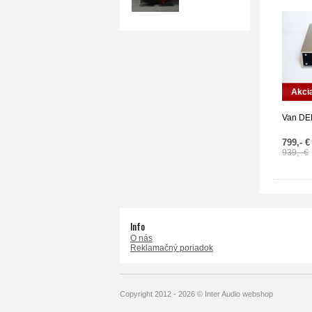
Akci
Van D
799,- €
939,- €
Info
O nás
Reklamačný poriadok
Copyright 2012 - 2026 © Inter Audio webshop