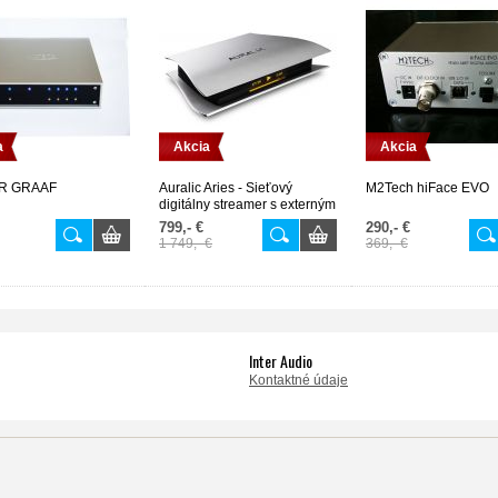
a
Akcia
Akcia
ER GRAAF
Auralic Aries - Sieťový
M2Tech hiFace EVO
digitálny streamer s externým
napájaním
799,- €
290,- €
1 749,- €
369,- €
Inter Audio
Kontaktné údaje