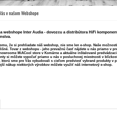
Vás v našom Webshope
 na webshope Inter Audia - dovozcu a distribútora HiFi komponen
nstva.
tomu, že si prehliadate náš webshop, nie sme len e-shop. Naše možnost
lišné. Tovar z webshopu - jeho prevažnú časť nájdete u nás priamo v pre
owroome MiACool store v Komárne a aktuálne inštalované predvádzaci
nty si môžete vypočuť
priamo u nás v posluchovej miestnosti v blízkost
, ktorú sme pre Vás vybudovali s cieľom predviesť vybrané produkty v p
jší nákup niektorých výrobkov môžete využiť náš internetový
e-shop.