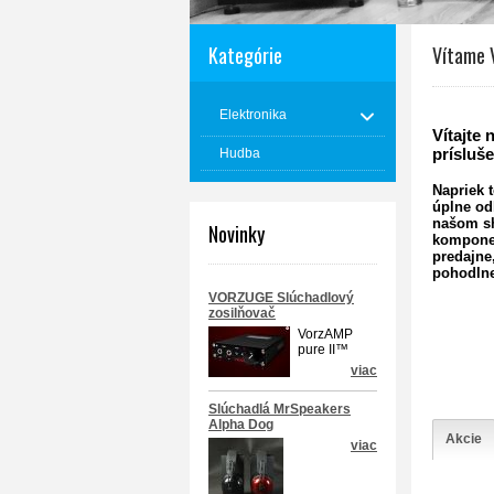
Kategórie
Vítame 
Elektronika
Vítajte
prísluše
Hudba
Napriek 
úplne od
našom sh
Novinky
kompone
predajne
pohodlne
VORZUGE Slúchadlový
zosilňovač
VorzAMP
pure II™
viac
Slúchadlá MrSpeakers
Alpha Dog
Akcie
viac