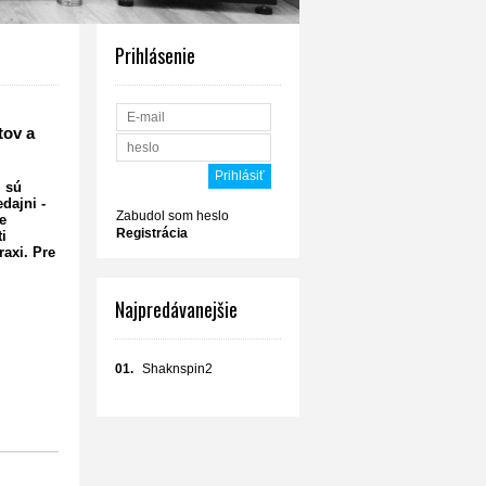
Prihlásenie
tov a
i sú
dajni -
Zabudol som heslo
e
Registrácia
i
raxi.
Pre
Najpredávanejšie
01.
Shaknspin2