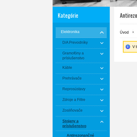
Kategórie
Antirez
Elektronika
Úvod
D/A Prevodníky
V 
Gramofóny a
príslušenstvo
Káble
Prehrávače
Reprosústavy
Zdroje a Filtre
Zosilňovače
Stojany a
príslušenstvo
Antirezonančné