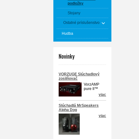
podložky
Stojany
Ostatné príslušenstvo
Hudba
Novinky
VORZUGE Slúchadlový
zosilňovač
VorzAMP
pure II™
viac
Slúchadlá MrSpeakers
Alpha Dog
viac